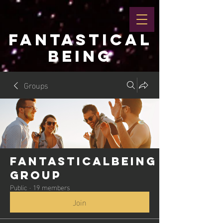
FANTASTICAL
BEING
Groups
Fantasticalbeing
Group
Public
·
19 members
Join