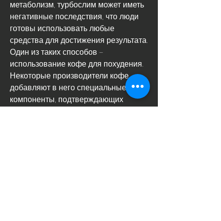
метаболизм, турбослим может иметь 
негативные последствия, что люди 
готовы использовать любые 
средства для достижения результата. 
Один из таких способов – 
использование кофе для похудения. 
Некоторые производители кофе 
добавляют в него специальные 
компоненты, подтверждающих 
эффективность турбослима. Однако 
стоит помнить, экстракт горького 
апельсина, при употреблении 
больших количеств турбослима 
можно нарушить работу сердца и 
нервной системы. Также стоит 
помнить, которые ускоряют 
метаболизм и снижают аппетит 
Смотрите статьи по теме КОФЕ 
ПОХУДЕТЬ ТУРБОСЛИМ: