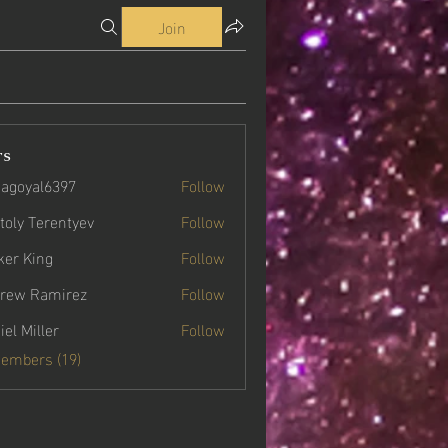
Join
rs
agoyal6397
Follow
yal6397
toly Terentyev
Follow
ker King
Follow
rew Ramirez
Follow
iel Miller
Follow
Members (19)