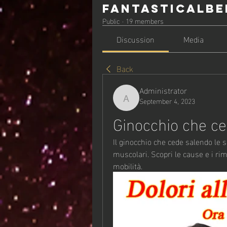
Fantasticalbe
Public
·
19 members
Discussion
Media
Back
Administrator
September 4, 2023
Administrator
Ginocchio che ce
Il ginocchio che cede salendo le s
muscolari. Scopri le cause e i rime
mobilità.