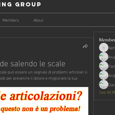
ing Group
Members
About
Membe
Neh
Nehago
Ana
de salendo le scale
Par
cale può essere un segnale di problemi articolari o 
And
di per prevenire il dolore e migliorare la tua 
Dan
See All 