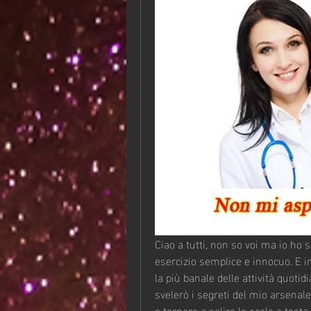
Ciao a tutti, non so voi ma io ho 
esercizio semplice e innocuo. E i
la più banale delle attività quotid
svelerò i segreti del mio arsenal
e tornare a salire le scale a testa