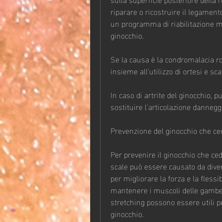
riparare o ricostruire il legament
un programma di riabilitazione mira
ginocchio.
Se la causa è la condromalacia rot
insieme all'utilizzo di ortesi e 
In caso di artrite del ginocchio, p
sostituire l'articolazione dannegg
Prevenzione del ginocchio che ce
Per prevenire il ginocchio che ced
scale può essere causato da divers
per migliorare la forza e la flessib
mantenere i muscoli delle gambe fo
stretching possono essere utili per
ginocchio.