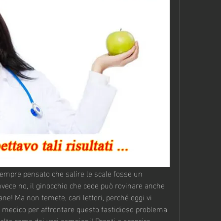
sempre pensato che salire le scale fosse un 
nvece no, il ginocchio che cede può rovinare anche 
iane! Ma non temete, cari lettori, perché oggi vi 
e medico per affrontare questo fastidioso problema 
 alta come dei veri campioni! Pronti a scoprire 