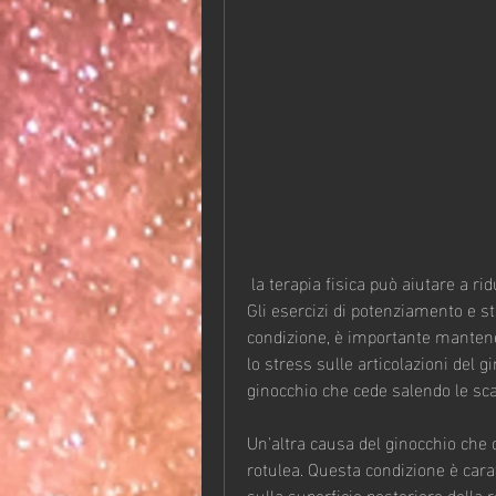
 la terapia fisica può aiutare a ridurre il dolore e migliorare la stabilità del ginocchio. 
Gli esercizi di potenziamento e st
condizione, è importante mantenere
lo stress sulle articolazioni del gi
ginocchio che cede salendo le sca
Un'altra causa del ginocchio che 
rotulea. Questa condizione è carat
sulla superficie posteriore della 