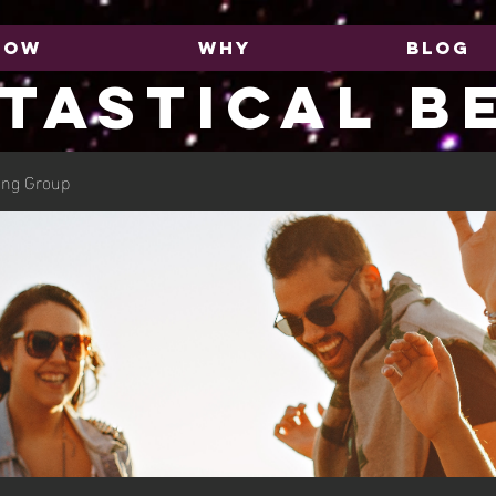
HOW
WHY
BLOG
TASTICAL B
ing Group