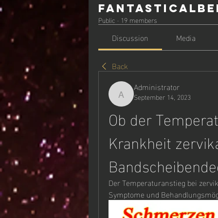
Fantasticalbe
Public
·
19 members
Discussion
Media
Back
Administrator
September 14, 2023
Administrator
Ob der Temperat
Krankheit zervika
Bandscheibende
Der Temperaturanstieg bei zervi
Symptome und Behandlungsmögl