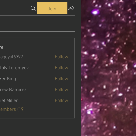
Join
rs
agoyal6397
Follow
yal6397
toly Terentyev
Follow
ker King
Follow
rew Ramirez
Follow
iel Miller
Follow
Members (19)