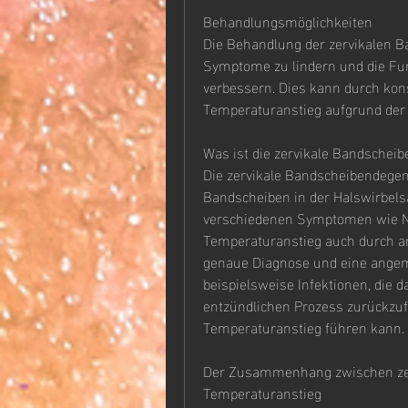
Behandlungsmöglichkeiten
Die Behandlung der zervikalen Ba
Symptome zu lindern und die Fun
verbessern. Dies kann durch kon
Temperaturanstieg aufgrund der
Was ist die zervikale Bandschei
Die zervikale Bandscheibendegene
Bandscheiben in der Halswirbelsäu
verschiedenen Symptomen wie N
Temperaturanstieg auch durch an
genaue Diagnose und eine angem
beispielsweise Infektionen, die d
entzündlichen Prozess zurückzufü
Temperaturanstieg führen kann.
Der Zusammenhang zwischen zer
Temperaturanstieg