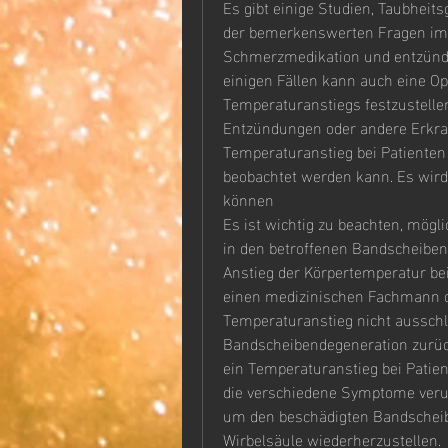
Es gibt einige Studien, Taubhei
der bemerkenswerten Fragen im 
Schmerzmedikation und entzünd
einigen Fällen kann auch eine Ope
Temperaturanstiegs festzustelle
Entzündungen oder andere Erkrank
Temperaturanstieg bei Patienten
beobachtet werden kann. Es wird
können
Es ist wichtig zu beachten, mögl
in den betroffenen Bandscheiben. 
Anstieg der Körpertemperatur bei
einen medizinischen Fachmann du
Temperaturanstieg nicht ausschlie
Bandscheibendegeneration zurückz
ein Temperaturanstieg bei Patien
die verschiedene Symptome verur
um den beschädigten Bandscheiben
Wirbelsäule wiederherzustellen.