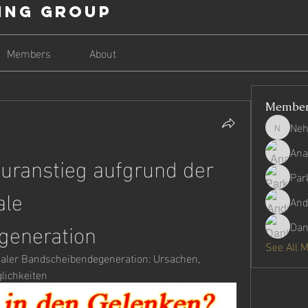
ing Group
Members
About
Membe
Neh
Nehago
Ana
uranstieg aufgrund der 
Par
le 
And
generation
Dan
See All 
kaler Bandscheibendegeneration: Ursachen, 
ichkeiten