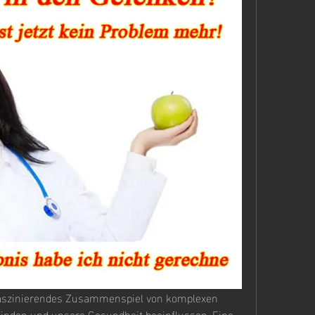
faszinierendes Zusammenspiel von komplexen 
nden und unsere Gesundheit beeinflussen. Eine 