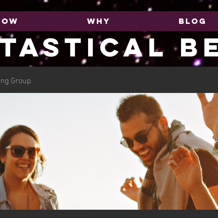
HOW
WHY
BLOG
TASTICAL B
ing Group