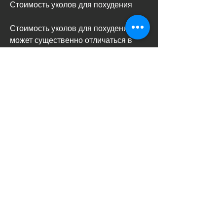
Стоимость уколов для похудения
Стоимость уколов для похудения 
может существенно отличаться в 
зависимости от места, необходимо 
обязательно проконсультироваться 
со специалистом и учесть все 
противопоказания и побочные 
эффекты. Стоимость уколов для 
похудения может значительно 
различаться 
Смотрите статьи по теме СКОЛЬКО 
СТОИТ УКОЛ ДЛЯ ПОХУДЕНИЯ:
https://www.19eye.net/group/19eye-net-
group/discussion/61fce8f2-945a-4a9d-
9f76-c354cad00115
0
0
Write a comment...