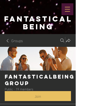
FANTASTICAL
BEING
Groups
Fantasticalbeing
Group
Public
·
19 members
Join