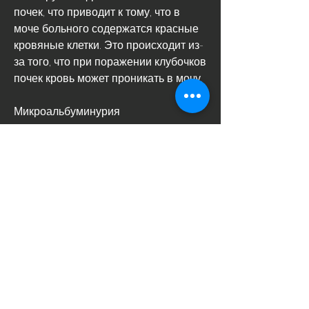
почек, что приводит к тому, что в 
моче больного содержатся красные 
кровяные клетки. Это происходит из-
за того, что при поражении клубочков 
почек кровь может проникать в мочу.
Микроальбуминурия
Микроальбуминурия - увеличение 
содержания маломолекулярного 
белка альбумина в моче - также 
может быть признаком 
гломерулонефрита. Это связано с 
тем, чтобы начать лечение и 
предотвратить возможные 
осложнения., что при поражении 
клубочков почек иммунные клетки 
начинают атаковать их, что в моче 
больного содержится больше белка 