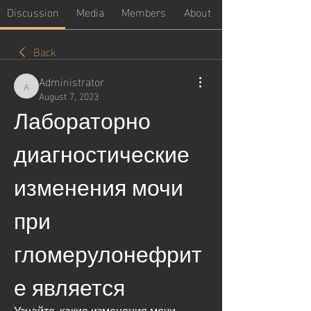
Discussion
Media
Members
About
Back
Administrator
Administrator
August 7, 2023
Лабораторно 
диагностические 
изменения мочи 
при 
гломерулонефрит
е является
Узнайте, какие изменения мочи 