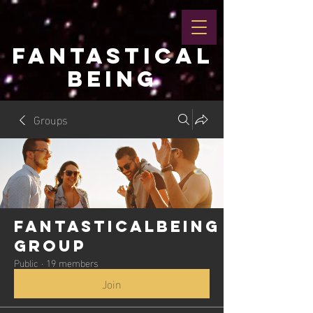
FANTASTICAL
BEING
Groups
Fantasticalbeing
Group
Public
·
19 members
Join