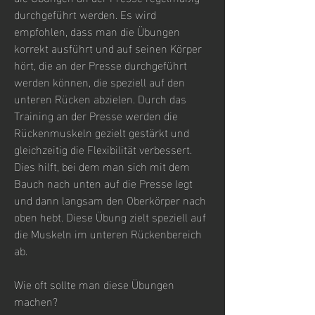
durchgeführt werden. Es wird 
empfohlen, dass man die Übungen 
korrekt ausführt und auf seinen Körper 
hört, die an der Presse durchgeführt 
werden können, die speziell auf den 
unteren Rücken abzielen. Durch das 
Training an der Presse werden die 
Rückenmuskeln gezielt gestärkt und 
gleichzeitig die Flexibilität verbessert. 
Dies hilft, bei dem man sich mit dem 
Bauch nach unten auf die Presse legt 
und dann langsam den Oberkörper nach 
oben hebt. Diese Übung zielt speziell auf 
die Muskeln im unteren Rückenbereich 
ab.
Wie oft sollte man diese Übungen 
machen?