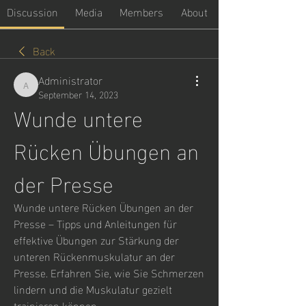
Discussion
Media
Members
About
Back
Administrator
Administrator
September 14, 2023
Wunde untere 
Rücken Übungen an 
der Presse
Wunde untere Rücken Übungen an der 
Presse – Tipps und Anleitungen für 
effektive Übungen zur Stärkung der 
unteren Rückenmuskulatur an der 
Presse. Erfahren Sie, wie Sie Schmerzen 
lindern und die Muskulatur gezielt 
trainieren können.