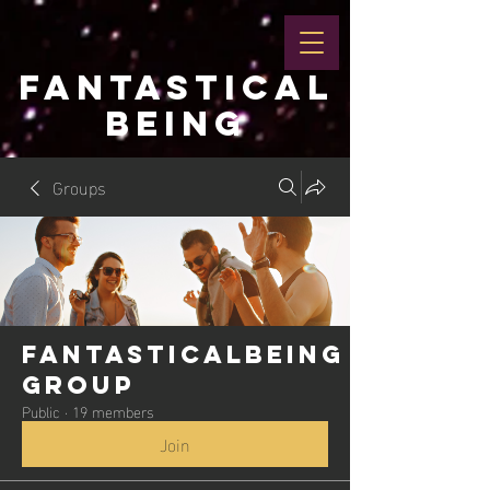
FANTASTICAL
BEING
Groups
Fantasticalbeing
Group
Public
·
19 members
Join