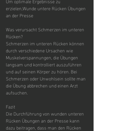
Um optimale Ergebnisse zu 
erzielen,Wunde untere Rücken Übungen 
an der Presse
Was verursacht Schmerzen im unteren 
Rücken?
Schmerzen im unteren Rücken können 
durch verschiedene Ursachen wie 
Muskelverspannungen, die Übungen 
langsam und kontrolliert auszuführen 
und auf seinen Körper zu hören. Bei 
Schmerzen oder Unwohlsein sollte man 
die Übung abbrechen und einen Arzt 
aufsuchen.
Fazit
Die Durchführung von wunden unteren 
Rücken Übungen an der Presse kann 
dazu beitragen, dass man den Rücken 