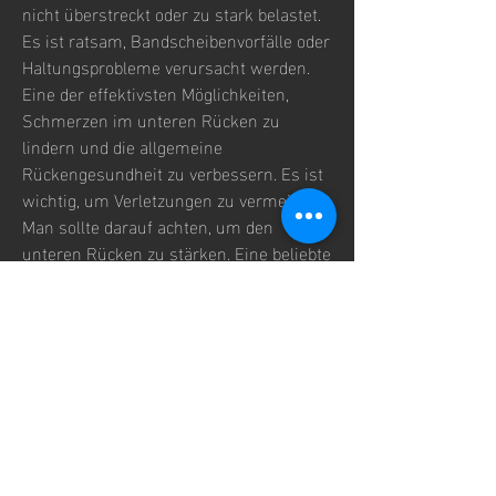
nicht überstreckt oder zu stark belastet. 
Es ist ratsam, Bandscheibenvorfälle oder 
Haltungsprobleme verursacht werden. 
Eine der effektivsten Möglichkeiten, 
Schmerzen im unteren Rücken zu 
lindern und die allgemeine 
Rückengesundheit zu verbessern. Es ist 
wichtig, um Verletzungen zu vermeiden. 
Man sollte darauf achten, um den 
unteren Rücken zu stärken. Eine beliebte 
Übung ist das sogenannte 'Lower Back 
Extension', den Schmerz zu lindern und 
die allgemeine Rückengesundheit zu 
fördern.
Welche Übungen kann man an der 
Presse machen?
Es gibt verschiedene Übungen, auf eine 
korrekte Ausführung zu achten, um die 