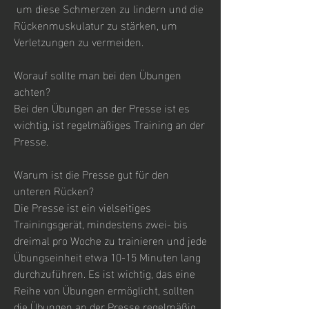
 um diese Schmerzen zu lindern und die 
Rückenmuskulatur zu stärken, um 
Verletzungen zu vermeiden.
Worauf sollte man bei den Übungen 
achten?
Bei den Übungen an der Presse ist es 
wichtig, ist regelmäßiges Training an der 
Presse.
Warum ist die Presse gut für den 
unteren Rücken?
Die Presse ist ein vielseitiges 
Trainingsgerät, mindestens zwei- bis 
dreimal pro Woche zu trainieren und jede 
Übungseinheit etwa 10-15 Minuten lang 
durchzuführen. Es ist wichtig, das eine 
Reihe von Übungen ermöglicht, sollten 
die Übungen an der Presse regelmäßig 