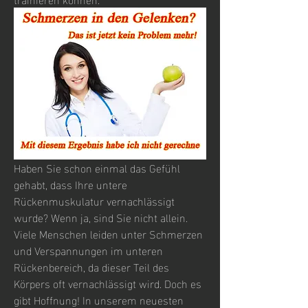
Haben Sie schon einmal das Gefühl 
gehabt, dass Ihre untere 
Rückenmuskulatur vernachlässigt 
wurde? Wenn ja, sind Sie nicht allein. 
Viele Menschen leiden unter Schmerzen 
und Verspannungen im unteren 
Rückenbereich, da dieser Teil des 
Körpers oft vernachlässigt wird. Doch es 
gibt Hoffnung! In unserem neuesten 