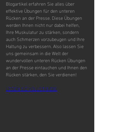
Blogartikel erfahren Sie alles über 
effektive Übungen für den unteren 
Rücken an der Presse. Diese Übungen 
werden Ihnen nicht nur dabei helfen, 
Ihre Muskulatur zu stärken, sondern 
auch Schmerzen vorzubeugen und Ihre 
Haltung zu verbessern. Also lassen Sie 
uns gemeinsam in die Welt der 
wundervollen unteren Rücken Übungen 
an der Presse eintauchen und Ihnen den 
Rücken stärken, den Sie verdienen!
LESEN SIE VOLLSTÄNDIG