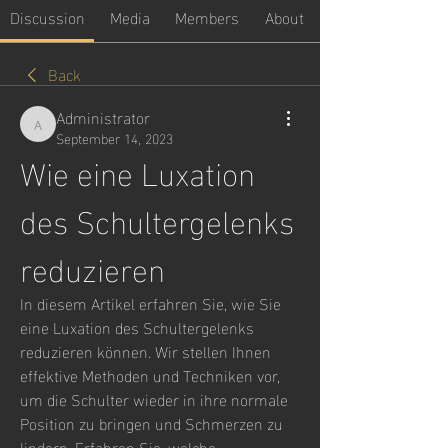
Discussion
Media
Members
About
Back
Administrator
Administrator
September 14, 2023
Wie eine Luxation 
des Schultergelenks 
reduzieren
In diesem Artikel erfahren Sie, wie Sie 
eine Luxation des Schultergelenks 
reduzieren können. Wir stellen Ihnen 
effektive Methoden und Techniken vor, 
um die Schulter wieder in ihre normale 
Position zu bringen und Schmerzen zu 
lindern. Erfahren Sie, welche 