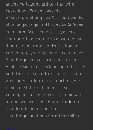
solche Verletzung erlitten hat, wird 
bestätigen können, dass die 
Wiederherstellung des Schultergelenks 
eine langwierige und intensive Aufgabe 
sein kann. Aber keine Sorge, es gibt 
Hoffnung. In diesem Artikel werden wir 
Ihnen einen umfassenden Leitfaden 
präsentieren, wie Sie eine Luxation des 
Schultergelenks reduzieren können. 
Egal, ob Sie bereits Erfahrung mit dieser 
Verletzung haben oder sich einfach nur 
vorbeugend informieren möchten, wir 
haben die Informationen, die Sie 
benötigen. Lassen Sie uns gemeinsam 
lernen, wie wir diese Herausforderung 
meistern können und Ihre 
Schultergesundheit wiederherstellen.
LESEN