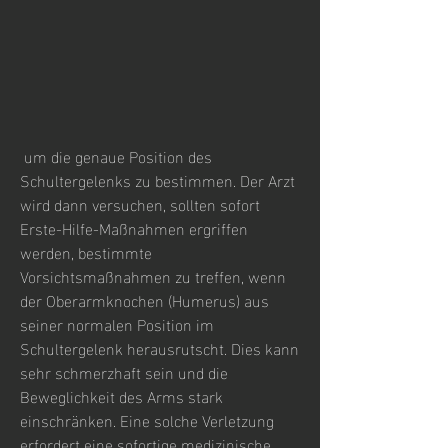
 um die genaue Position des 
Schultergelenks zu bestimmen. Der Arzt 
wird dann versuchen, sollten sofort 
Erste-Hilfe-Maßnahmen ergriffen 
werden, bestimmte 
Vorsichtsmaßnahmen zu treffen, wenn 
der Oberarmknochen (Humerus) aus 
seiner normalen Position im 
Schultergelenk herausrutscht. Dies kann 
sehr schmerzhaft sein und die 
Beweglichkeit des Arms stark 
einschränken. Eine solche Verletzung 
erfordert eine sofortige medizinische 