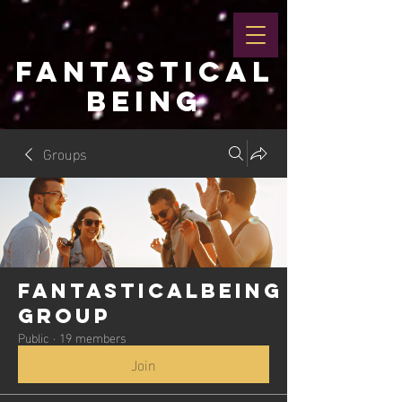
FANTASTICAL
BEING
Groups
Fantasticalbeing
Group
Public
·
19 members
Join