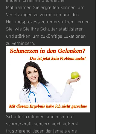
Maßnahmen Sie ergreifen können, um 
Verletzungen zu vermeiden und den 
Heilungsprozess zu unterstützen. Lernen 
Sie, wie Sie Ihre Schulter stabilisieren 
und stärken, um zukünftige Luxationen 
zu verhindern.
Schulterluxationen sind nicht nur 
schmerzhaft, sondern auch äußerst 
frustrierend. Jeder, der jemals eine 