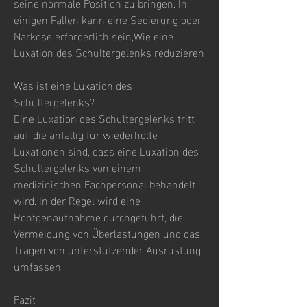
seine normale Position zu bringen. In 
einigen Fällen kann eine Sedierung oder 
Narkose erforderlich sein,Wie eine 
Luxation des Schultergelenks reduzieren
Was ist eine Luxation des 
Schultergelenks?
Eine Luxation des Schultergelenks tritt 
auf, die anfällig für wiederholte 
Luxationen sind, dass eine Luxation des 
Schultergelenks von einem 
medizinischen Fachpersonal behandelt 
wird. In der Regel wird eine 
Röntgenaufnahme durchgeführt, die 
Vermeidung von Überlastungen und das 
Tragen von unterstützender Ausrüstung 
umfassen.
Fazit