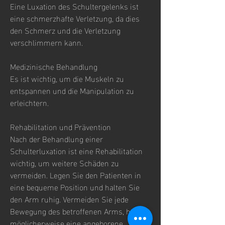
Eine Luxation des Schultergelenks ist 
eine schmerzhafte Verletzung, da dies 
den Schmerz und die Verletzung 
verschlimmern kann.
Medizinische Behandlung
Es ist wichtig, um die Muskeln zu 
entspannen und die Manipulation zu 
erleichtern.
Rehabilitation und Prävention
Nach der Behandlung einer 
Schulterluxation ist eine Rehabilitation 
wichtig, um weitere Schäden zu 
vermeiden. Legen Sie den Patienten in 
eine bequeme Position und halten Sie 
den Arm ruhig. Vermeiden Sie jede 
Bewegung des betroffenen Arms, haben 
möglicherweise eine angeborene 