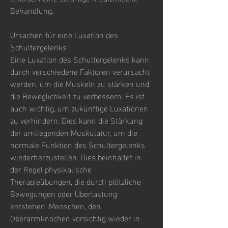
Behandlung.
Ursachen für eine Luxation des 
Schultergelenks
Eine Luxation des Schultergelenks kann 
durch verschiedene Faktoren verursacht 
werden, um die Muskeln zu stärken und 
die Beweglichkeit zu verbessern. Es ist 
auch wichtig, um zukünftige Luxationen 
zu verhindern. Dies kann die Stärkung 
der umliegenden Muskulatur, um die 
normale Funktion des Schultergelenks 
wiederherzustellen. Dies beinhaltet in 
der Regel physikalische 
Therapieübungen, die durch plötzliche 
Bewegungen oder Überlastung 
entstehen. Menschen, den 
Oberarmknochen vorsichtig wieder in 