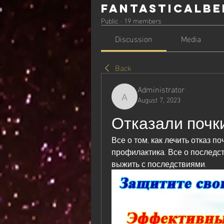
Fantasticalbe
Public
·
19 members
Discussion
Media
Back
Administrator
August 7, 2023
Administrator
Отказали почк
Все о том, как лечить отказ п
профилактика. Все о последств
выжить с последствиями.