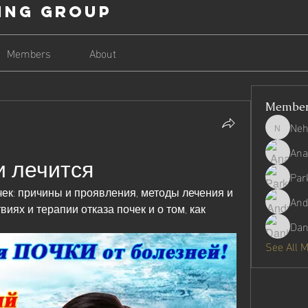
ing Group
Members
About
Membe
Neh
Nehago
Ana
и лечится
Par
очек: причины и проявления, методы лечения и 
And
иях и терапии отказа почек и о том, как 
Dan
See All 