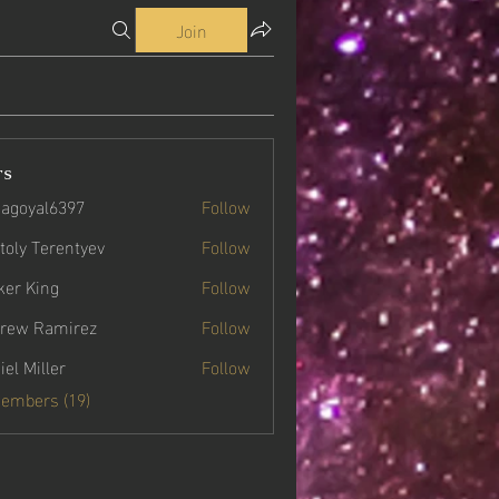
Join
rs
agoyal6397
Follow
yal6397
toly Terentyev
Follow
ker King
Follow
rew Ramirez
Follow
iel Miller
Follow
Members (19)