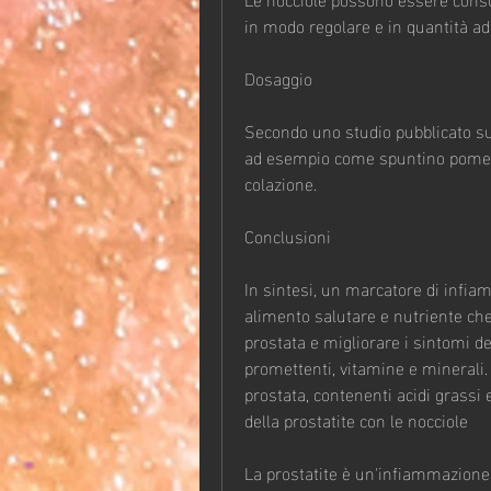
in modo regolare e in quantità a
Dosaggio
Secondo uno studio pubblicato su 
ad esempio come spuntino pomerid
colazione.
Conclusioni
In sintesi, un marcatore di infiam
alimento salutare e nutriente che
prostata e migliorare i sintomi del
promettenti, vitamine e minerali. 
prostata, contenenti acidi grassi 
della prostatite con le nocciole
La prostatite è un'infiammazione de