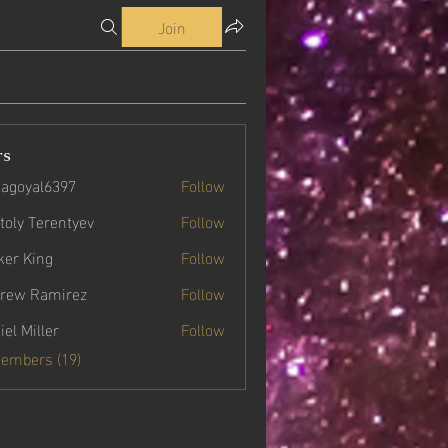
Join
rs
agoyal6397
Follow
yal6397
toly Terentyev
Follow
ker King
Follow
rew Ramirez
Follow
iel Miller
Follow
Members (19)