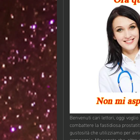
Benvenuti cari lettori, oggi voglio
combattere la fastidiosa prostatite
gustosità che utilizziamo per arricc
compagnia. Ma sapete che, oltre a