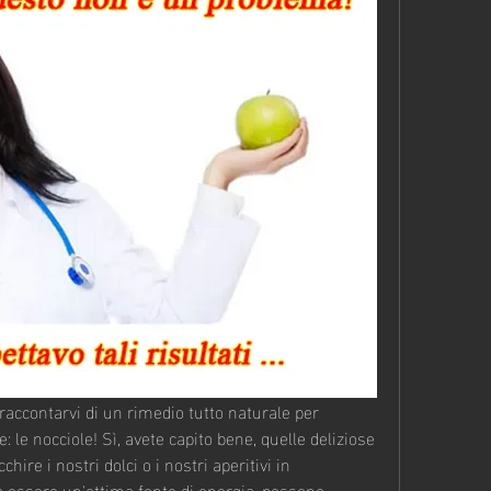
 raccontarvi di un rimedio tutto naturale per 
: le nocciole! Sì, avete capito bene, quelle deliziose 
hire i nostri dolci o i nostri aperitivi in 
 essere un'ottima fonte di energia, possono 