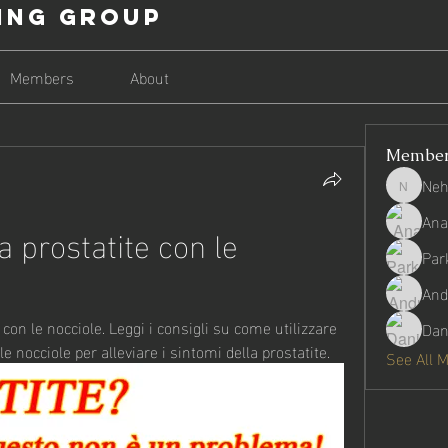
ing Group
Members
About
Membe
Neh
Nehago
Ana
 prostatite con le 
Par
And
con le nocciole. Leggi i consigli su come utilizzare 
Dan
le nocciole per alleviare i sintomi della prostatite.
See All 