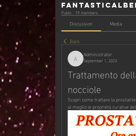
Fantasticalbe
Public
·
19 members
Discussion
Media
Back
Administrator
September 1, 2023
Administrator
Trattamento della
nocciole
Scopri come trattare la prostatite 
al meglio le proprietà curative del