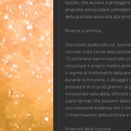
tostate, che aiutano a proteggere i
proprietà antiossidanti potrebber
della prostata associata alla prost
Ricerca scientifica
Uno studio pubblicato sul Journal 
nocciole sulla salute della prost
12 settimane hanno mostrato una r
consultare il proprio medico prima
o regime di trattamento della pro
durante la minzione, il dosaggio d
prostata è di circa 60 grammi al 
incorporata nella dieta, difficoltà
siano farmaci che possono allevia
una crescente evidenza che il cons
l'infiammazione della prostata e m
Proprietà delle nocciole