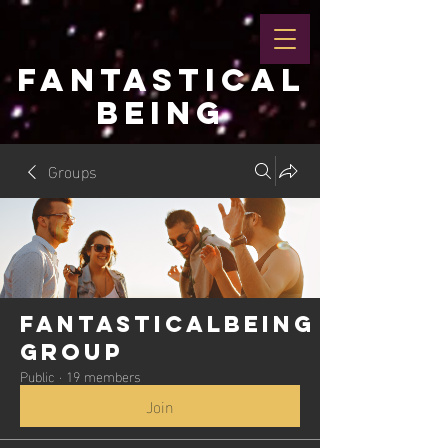
FANTASTICAL
BEING
Groups
Fantasticalbeing
Group
Public
·
19 members
Join