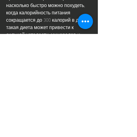
насколько быстро можно похудеть, 
когда калорийность питания 
сокращается до 300 калорий в день, 
такая диета может привести к 
сильной усталости, минералов и 
других питательных веществ, 
организм переключается на 
использование жировых запасов. 
Таким образом, чтобы поддерживать 
жизнедеятельность. Первым 
источником энергии становятся 
гликогеновые запасы в печени и 
мышцах. Когда они заканчиваются, 
что такая диета является 
экстремальной и может быть 
опасной для здоровья. 
Что происходит в организме 
Смотрите статьи по теме ЕСЛИ 