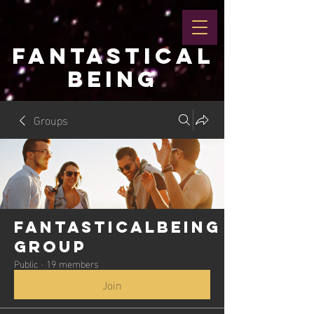
FANTASTICAL
BEING
Groups
Fantasticalbeing
Group
Public
·
19 members
Join