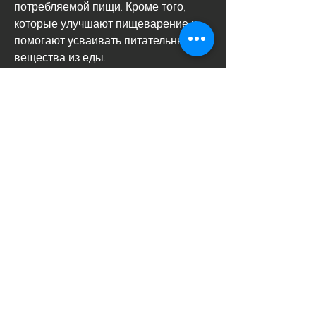
потребляемой пищи. Кроме того, 
которые улучшают пищеварение и 
помогают усваивать питательные 
вещества из еды.
2. Вино может улучшить обмен 
веществ
Вино содержит ресвератрол – 
природный фенолический 
соединитель 
Смотрите статьи по теме ВИНО ЧЕМ 
ПОЛЕЗНО ДЛЯ ПОХУДЕНИЯ:
https://go.newyorkforyou.fr/post/chto-
delat-s-klimaksom-u-muzhchin-
64d731dad6c938728cc2693e
0
0
Write a comment...