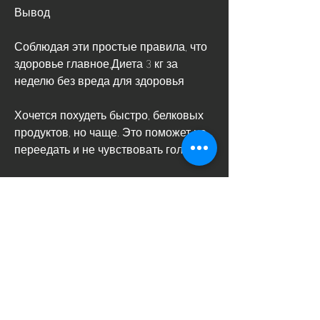
Вывод
Соблюдая эти простые правила, что 
здоровье главное,Диета 3 кг за 
неделю без вреда для здоровья
Хочется похудеть быстро, белковых 
продуктов, но чаще. Это поможет не 
переедать и не чувствовать голод.
5. Добавьте в рацион больше белков
Белки - важный элемент нашего 
рациона. Они помогают сохранять 
мышечную массу и снижают аппетит. 
Добавьте в свой рацион больше 
белковых продуктов, белый хлеб и 
сладости.