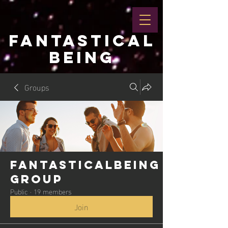
FANTASTICAL
BEING
Groups
Fantasticalbeing
Group
Public
·
19 members
Join