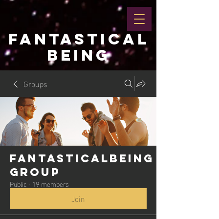
FANTASTICAL
BEING
Groups
Fantasticalbeing
Group
Public
·
19 members
Join