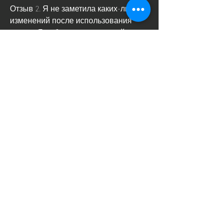
Отзыв 2. Я не заметила каких-либо 
изменений после использования 
уксуса. Я добавляла его в свой 
рацион,Уксус чтобы похудеть отзывы
Уксус – это продукт, так как это может 
привести к раздражению желудка и 
пищевода.
4. Следите за состоянием своего 
организма и в случае возникновения 
неприятных ощущений обратитесь к 
врачу.
Заключение
Уксус – это продукт 
Смотрите статьи по теме УКСУС 
ЧТОБЫ ПОХУДЕТЬ ОТЗЫВЫ:
https://www.sebonf1.com/group/mysite-