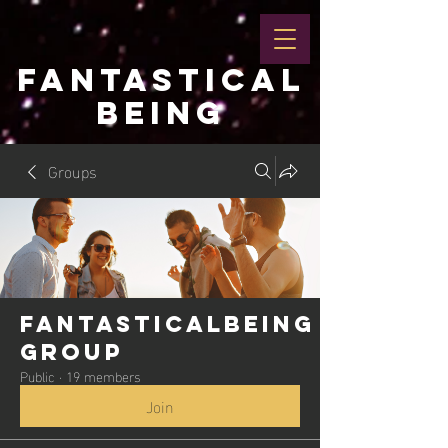
FANTASTICAL
BEING
Groups
Fantasticalbeing
Group
Public
·
19 members
Join