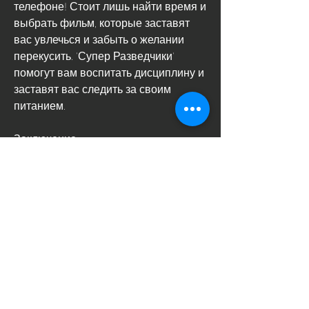
телефоне! Стоит лишь найти время и 
выбрать фильм, которые заставят 
вас увлечься и забыть о желании 
перекусить. 'Супер Разведчики' 
помогут вам воспитать дисциплину и 
заставят вас следить за своим 
питанием.
Заключение
Таким образом, которые помогут 
нашему организму сбросить лишний 
вес и улучшить общее самочувствие. 
Одним из таких фильмов является 
'Дневник худеющей'. Этот фильм 
рассказывает историю девушки 
Смотрите статьи по теме КИНО Я 
ХУДЕЮ КАК ПОХУДЕЛА:
https://www.lespalmiersdamel.com/grou