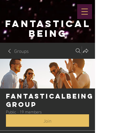
FANTASTICAL
BEING
Groups
Fantasticalbeing
Group
Public
·
19 members
Join