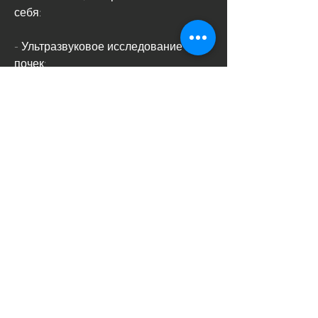
себя:
- Ультразвуковое исследование 
почек;
- Рентгеновское исследование;
- Лабораторные анализы мочи.
Лечение камней в почках зависит от 
их размера и положения. В 
некоторых случаях могут помочь 
специальные диеты и лекарства для 
расщепления камней. Однако, если 
камень достаточно большой 
Смотрите статьи по теме КАМНИ В 
ПОЧКАХ В УКРАИНЕ:
https://tsu-
handenberg.at/advert/%d1%87%d0%b5%
d1%80%d0%bd%d1%8b%d0%b9-
%d1%82%d0%bc%d0%b8%d0%bd-