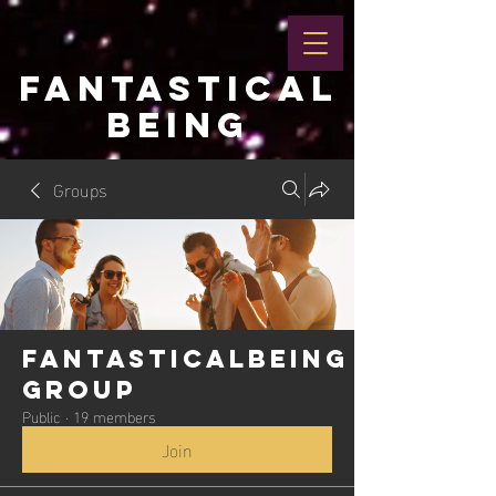
FANTASTICAL
BEING
Groups
Fantasticalbeing
Group
Public
·
19 members
Join