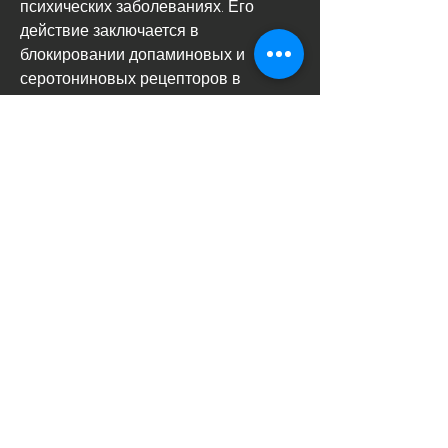
психических заболеваниях. Его 
действие заключается в 
блокировании допаминовых и 
серотониновых рецепторов в 
головном мозге. Квентиапин имеет 
меньше побочных эффектов, т.е. 
препарат Колме аналоги.
Что такое препарат Колме и как он 
действует?
Препарат Колме (клозапин) 
принадлежит к группе 
антипсихотических средств и 
оказывает влияние на химические 
процессы в головном мозге. Он 
блокирует действие допаминовых 
рецепторов, что помогает улучшить 
настроение и уменьшить симптомы 