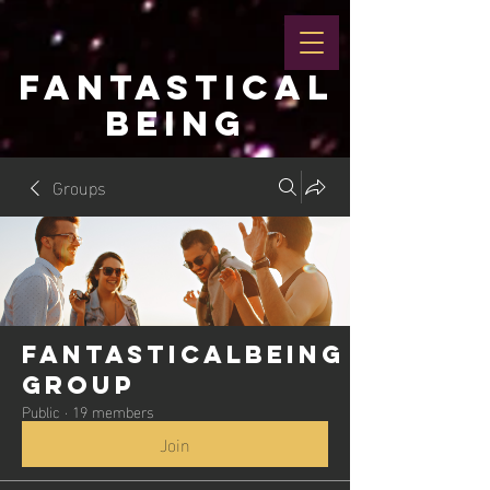
FANTASTICAL
BEING
Groups
Fantasticalbeing
Group
Public
·
19 members
Join