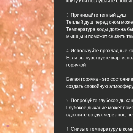
книгу или послушайте спокой
3. Принимайте теплый душ
Теплый душ перед сном может
Температура воды должна быть
мышцы и поможет снизить тем
4. Используйте прохладные 
Если вы чувствуете жар, испол
горячкой
Белая горячка - это состояние
создать спокойную атмосферу
7. Попробуйте глубокое дыха
Глубокое дыхание может помоч
вдохните воздух через нос, н
1. Снизьте температуру в ком