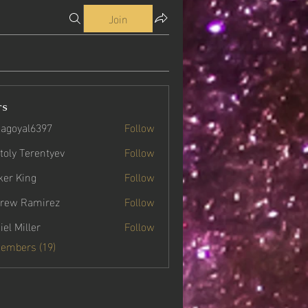
Join
rs
agoyal6397
Follow
yal6397
toly Terentyev
Follow
ker King
Follow
rew Ramirez
Follow
iel Miller
Follow
Members (19)