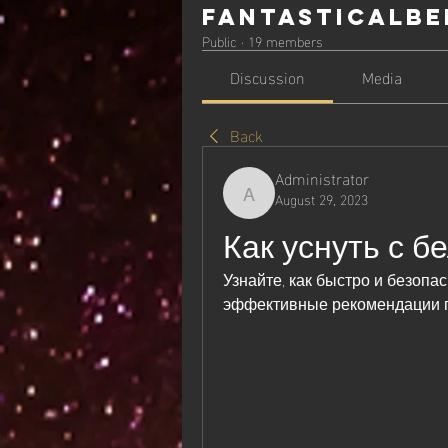
Fantasticalbe
Public
·
19 members
Discussion
Media
Back
Administrator
August 29, 2023
Administrator
Как уснуть с б
Узнайте, как быстро и безопас
эффективные рекомендации п