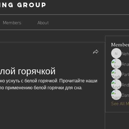
ing Group
Members
About
Membe
Neh
Nehago
Ana
елой горячкой
Par
но уснуть с белой горячкой. Прочитайте наши 
And
о применению белой горячки для сна.
Dan
See All 