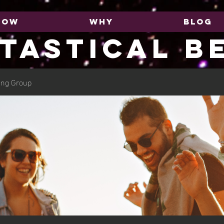
HOW
WHY
BLOG
TASTICAL B
ing Group