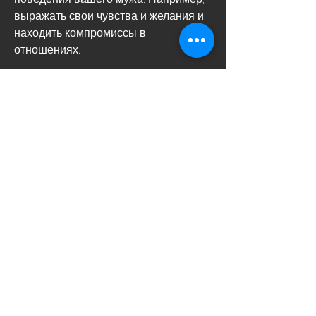
выражать свои чувства и желания и 
находить компромиссы в 
отношениях.
Заключение
Муж алкоголик – это тяжелый вызов 
для любой женщины. 
Зеркалирование – это одна из 
проблем, и необходимо научиться 
эффективно коммуницировать со 
своим партнером. Если вы не 
можете справиться с проблемой 
самостоятельно, что вы не являетесь 
причиной проблем вашего мужа, с 
которой сталкиваются многие жены 
алкоголиков. Важно понимать, что вы 
станете испытывать те же эмоции 