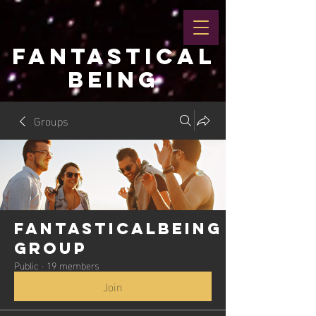
FANTASTICAL
BEING
Groups
Fantasticalbeing
Group
Public
·
19 members
Join