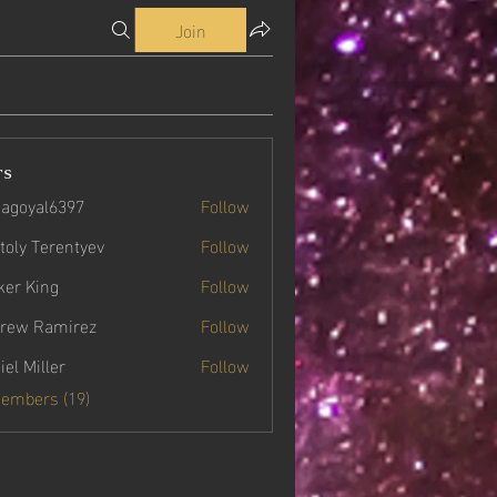
Join
rs
agoyal6397
Follow
yal6397
toly Terentyev
Follow
ker King
Follow
rew Ramirez
Follow
iel Miller
Follow
Members (19)